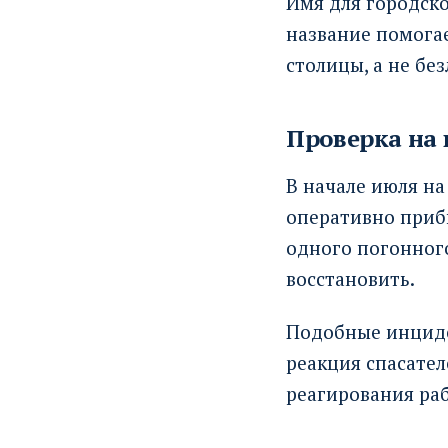
Имя для городско
название помога
столицы, а не бе
Проверка на
В начале июля н
оперативно приб
одного погонного
восстановить.
Подобные инциде
реакция спасател
реагирования раб