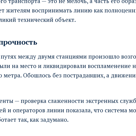
го транспорта — это не мелочь, а часть его обра
ет жителям воспринимать линию как полноцен
зликий технический объект.
 прочность
а путях между двумя станциями произошло возго
ыли на место и ликвидировали воспламенение 
 метра. Обошлось без пострадавших, а движени
нты — проверка слаженности экстренных служб
ей и операторов линии показала, что система м
отает так, как задумано.