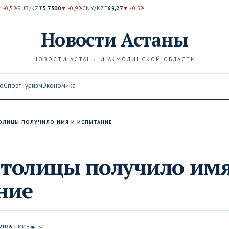
 -0,5%
RUB/KZT
5,7300
▼ -0,9%
CNY/KZT
69,27
▼ -0,5%
Новости
Астаны
НОВОСТИ АСТАНЫ И АКМОЛИНСКОЙ ОБЛАСТИ
о
Спорт
Туризм
Экономика
ОЛИЦЫ ПОЛУЧИЛО ИМЯ И ИСПЫТАНИЕ
столицы получило имя
ние
2026
2 МИН
50
👁