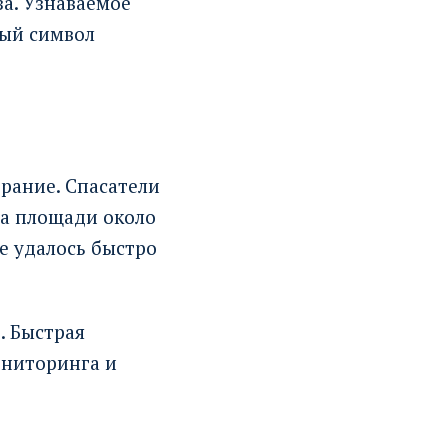
за. Узнаваемое
ный символ
рание. Спасатели
на площади около
е удалось быстро
. Быстрая
ониторинга и