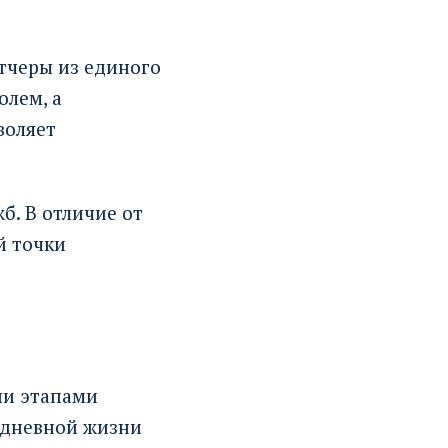
тчеры из единого
олем, а
воляет
б. В отличие от
й точки
ии этапами
едневной жизни