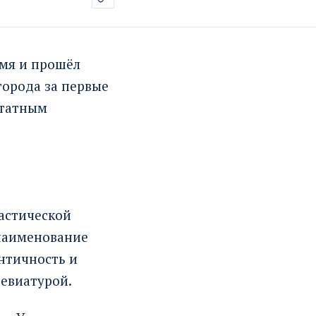
мя и прошёл
города за первые
штатным
астической
наименование
нтичность и
ревиатурой.