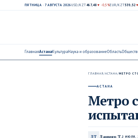
ПЯТНИЦА · 7 АВГУСТА 2026
USD/KZT
467,48
▼ -0,5%
EUR/KZT
539,52
▼
Главная
Астана
Культура
Наука и образование
Область
Обществ
ГЛАВНАЯ
/
АСТАНА
/
МЕТРО СТ
АСТАНА
Метро 
испыта
Данияр Т.
ДТ
2 ИЮЛЯ, 