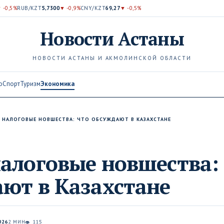
 -0,5%
RUB/KZT
5,7300
▼ -0,9%
CNY/KZT
69,27
▼ -0,5%
Новости
Астаны
НОВОСТИ АСТАНЫ И АКМОЛИНСКОЙ ОБЛАСТИ
о
Спорт
Туризм
Экономика
 НАЛОГОВЫЕ НОВШЕСТВА: ЧТО ОБСУЖДАЮТ В КАЗАХСТАНЕ
алоговые новшества:
ют в Казахстане
026
2 МИН
115
👁