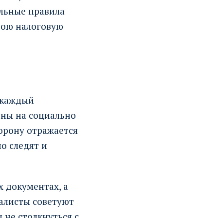
ильные правила
вою налоговую
 каждый
ены на социально
торону отражается
о следят и
 документах, а
алисты советуют
 не столкнуться с