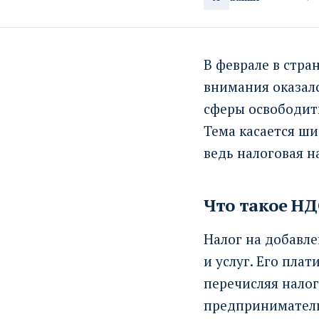
В феврале в стра
внимания оказалс
сферы освободить
Тема касается ш
ведь налоговая н
Что такое НД
Налог на добавле
и услуг. Его пла
перечисляя нало
предприниматели