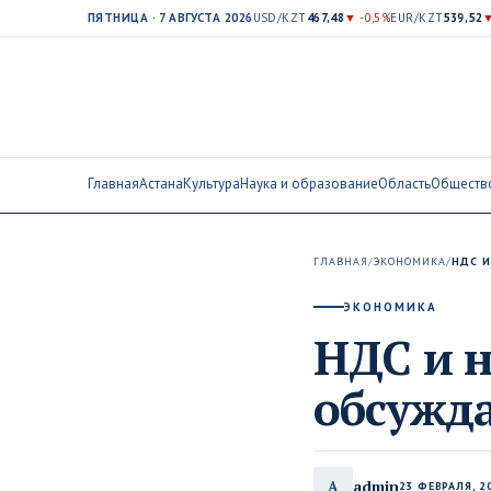
ПЯТНИЦА · 7 АВГУСТА 2026
USD/KZT
467,48
▼ -0,5%
EUR/KZT
539,52
▼
Главная
Астана
Культура
Наука и образование
Область
Обществ
ГЛАВНАЯ
/
ЭКОНОМИКА
/
НДС И
ЭКОНОМИКА
НДС и н
обсужда
admin
A
23 ФЕВРАЛЯ, 2