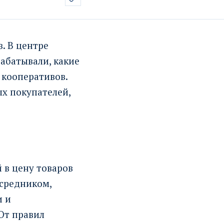
. В центре
абатывали, какие
 кооперативов.
х покупателей,
 в цену товаров
осредником,
и и
От правил