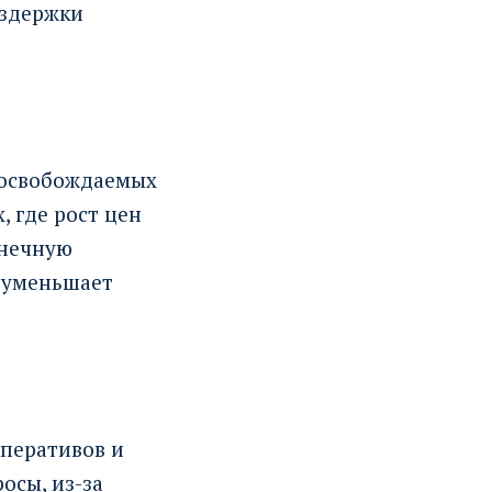
издержки
 освобождаемых
, где рост цен
онечную
 уменьшает
оперативов и
осы, из-за