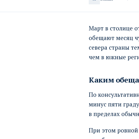
Март в столице о
обещают месяц ч
севера страны т
чем в южные рег
Каким обеща
По консультативн
минус пяти град
в пределах обычн
При этом ровной 