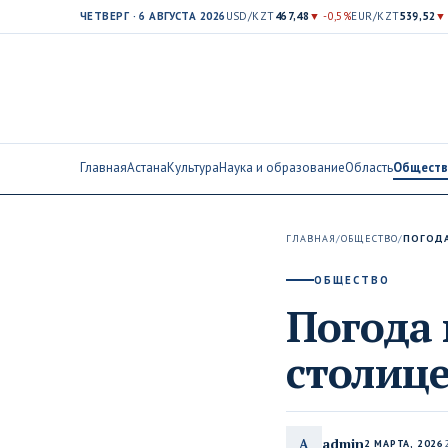
ЧЕТВЕРГ · 6 АВГУСТА 2026
USD/KZT
467,48
▼ -0,5%
EUR/KZT
539,52
▼ 
Главная
Астана
Культура
Наука и образование
Область
Общест
ГЛАВНАЯ
/
ОБЩЕСТВО
/
ПОГОДА
ОБЩЕСТВО
Погода 
столице
admin
A
2 МАРТА, 2026