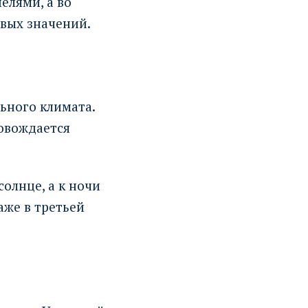
елями, а во
вых значений.
льного климата.
ровождается
олнце, а к ночи
аже в третьей