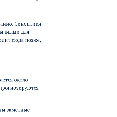
жанно. Синоптики
вычными для
одит сюда позже,
ается около
 прогнозируются
тны заметные