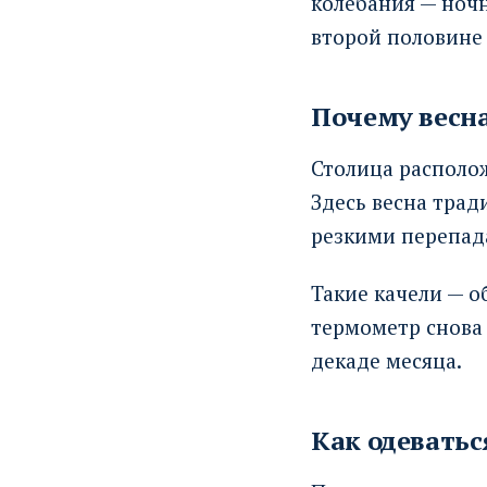
колебания — ноч
второй половине
Почему весн
Столица располож
Здесь весна трад
резкими перепад
Такие качели — о
термометр снова 
декаде месяца.
Как одеватьс