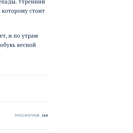
епады. Утренний
к которому стоит
т, и по утрам
 обувь весной
ПРОСМОТРОВ:
168