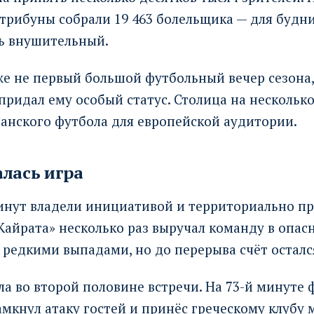
трибуны собрали 19 463 болельщика — для будн
ль внушительный.
же не первый большой футбольный вечер сезона
ридал ему особый статус. Столица на несколько
анского футбола для европейской аудитории.
лась игра
минут владели инициативой и территориально п
Кайрата» несколько раз выручал команду в опас
 редкими выпадами, но до перерыва счёт остал
ла во второй половине встречи. На 73-й минуте
амкнул атаку гостей и принёс греческому клубу