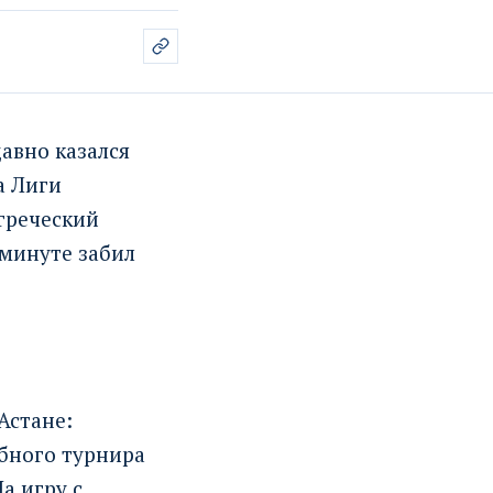
авно казался
а Лиги
греческий
 минуте забил
Астане:
убного турнира
а игру с