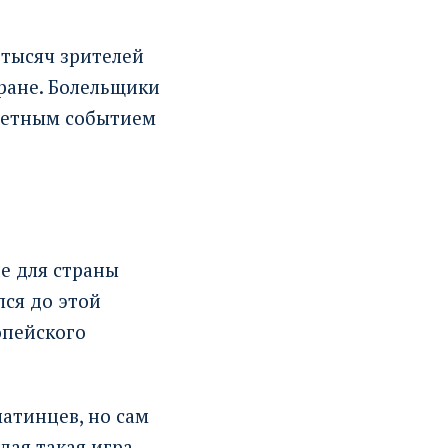
 тысяч зрителей
тране. Болельщики
аметным событием
е для страны
лся до этой
опейского
атинцев, но сам
дая такая игра —