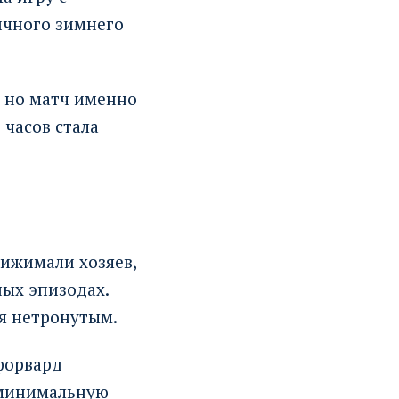
ичного зимнего
, но матч именно
 часов стала
рижимали хозяев,
ных эпизодах.
ся нетронутым.
 форвард
 минимальную