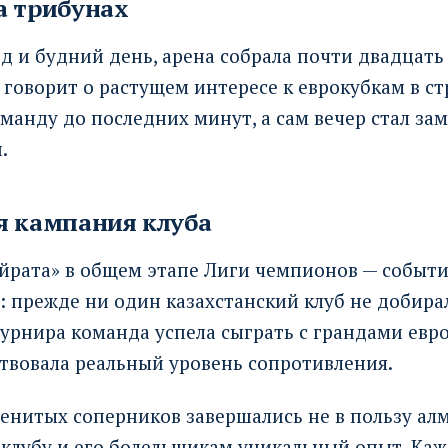
а трибунах
д и будний день, арена собрала почти двадцать
 говорит о растущем интересе к еврокубкам в с
манду до последних минут, а сам вечер стал з
.
я кампания клуба
йрата» в общем этапе Лиги чемпионов — событи
 прежде ни один казахстанский клуб не добира
турнира команда успела сыграть с грандами евр
твовала реальный уровень сопротивления.
нитых соперников завершались не в пользу алм
 клубу и его болельщикам уникальный опыт. Каж