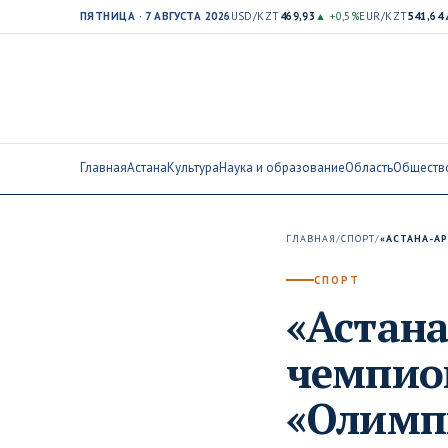
ПЯТНИЦА · 7 АВГУСТА 2026
USD/KZT
469,93
▲ +0,5%
EUR/KZT
541,64
Главная
Астана
Культура
Наука и образование
Область
Обществ
ГЛАВНАЯ
/
СПОРТ
/
«АСТАНА-А
СПОРТ
«Астана
чемпио
«Олимп