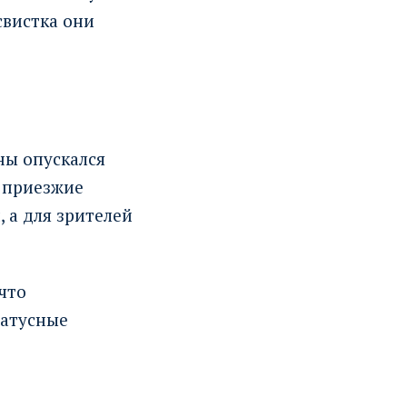
свистка они
ны опускался
е приезжие
 а для зрителей
что
татусные