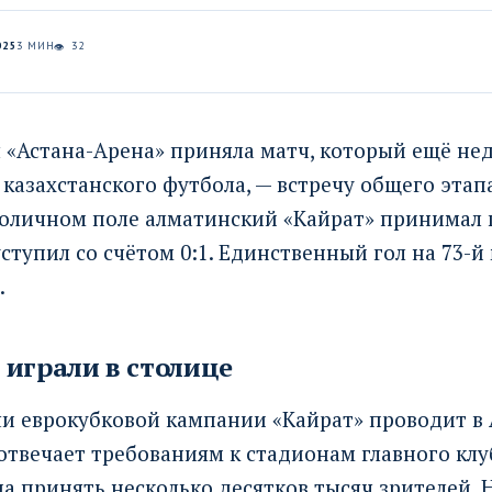
025
3 МИН
32
👁
 «Астана-Арена» приняла матч, который ещё нед
азахстанского футбола, — встречу общего этап
толичном поле алматинский «Кайрат» принимал 
ступил со счётом 0:1. Единственный гол на 73-й
.
играли в столице
и еврокубковой кампании «Кайрат» проводит в 
отвечает требованиям к стадионам главного кл
а принять несколько десятков тысяч зрителей. Н