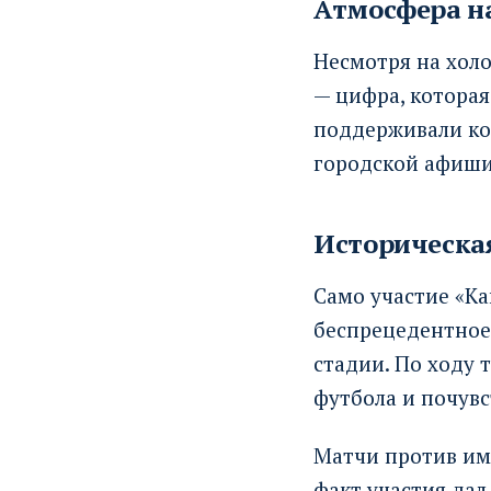
Атмосфера н
Несмотря на холо
— цифра, которая
поддерживали ко
городской афиши
Историческа
Само участие «Ка
беспрецедентное:
стадии. По ходу 
футбола и почувс
Матчи против име
факт участия дал