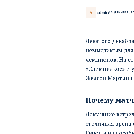
admin
A
10 ДЕКАБРЯ, 2
Девятого декабря
немыслимым для к
чемпионов. На с
«Олимпиакос» и у
Желсон Мартинш
Почему матч 
Домашние встреч
столичная арена 
Европы и способн