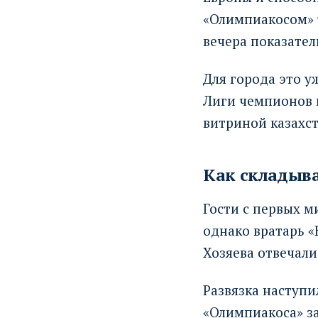
«Олимпиакосом» 
вечера показате
Для города это у
Лиги чемпионов п
витриной казахст
Как складыва
Гости с первых 
однако вратарь «
Хозяева отвечали
Развязка наступи
«Олимпиакоса» з