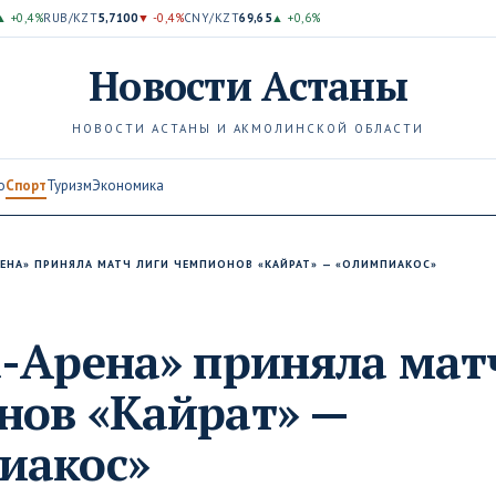
▲ +0,4%
RUB/KZT
5,7100
▼ -0,4%
CNY/KZT
69,65
▲ +0,6%
Новости
Астаны
НОВОСТИ АСТАНЫ И АКМОЛИНСКОЙ ОБЛАСТИ
о
Спорт
Туризм
Экономика
РЕНА» ПРИНЯЛА МАТЧ ЛИГИ ЧЕМПИОНОВ «КАЙРАТ» — «ОЛИМПИАКОС»
-Арена» приняла мат
нов «Кайрат» —
иакос»