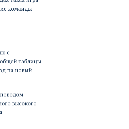
ские команды
ию с
 общей таблицы
ход на новый
а поводом
мого высокого
я