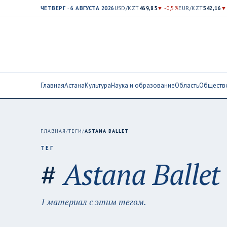
ЧЕТВЕРГ · 6 АВГУСТА 2026
USD/KZT
469,85
▼ -0,5%
EUR/KZT
542,16
▼
Главная
Астана
Культура
Наука и образование
Область
Обществ
ГЛАВНАЯ
/
ТЕГИ
/
ASTANA BALLET
ТЕГ
#
Astana Ballet
1 материал с этим тегом.