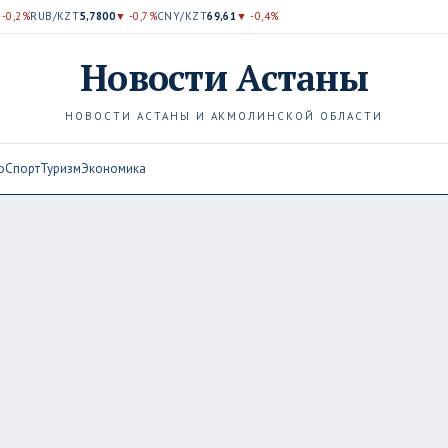
 -0,2%
RUB/KZT
5,7800
▼ -0,7%
CNY/KZT
69,61
▼ -0,4%
Новости
Астаны
НОВОСТИ АСТАНЫ И АКМОЛИНСКОЙ ОБЛАСТИ
о
Спорт
Туризм
Экономика