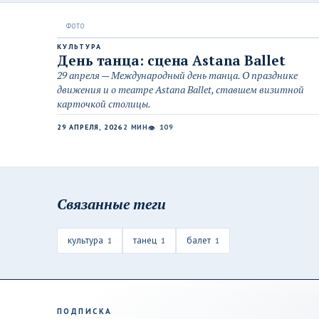
КУЛЬТУРА
День танца: сцена Astana Ballet
29 апреля — Международный день танца. О празднике
движения и о театре Astana Ballet, ставшем визитной
карточкой столицы.
29 АПРЕЛЯ, 2026
2 МИН
109
👁
Связанные теги
культура
танец
балет
1
1
1
ПОДПИСКА