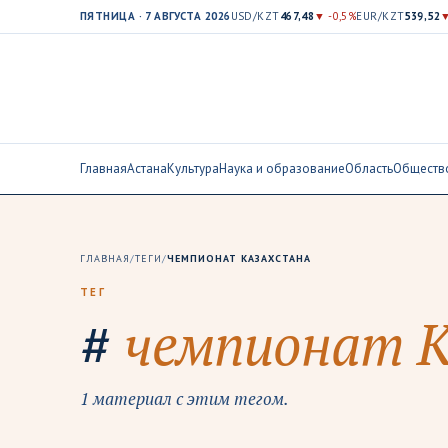
ПЯТНИЦА · 7 АВГУСТА 2026
USD/KZT
467,48
▼ -0,5%
EUR/KZT
539,52
▼
Главная
Астана
Культура
Наука и образование
Область
Обществ
ГЛАВНАЯ
/
ТЕГИ
/
ЧЕМПИОНАТ КАЗАХСТАНА
ТЕГ
#
чемпионат К
1 материал с этим тегом.