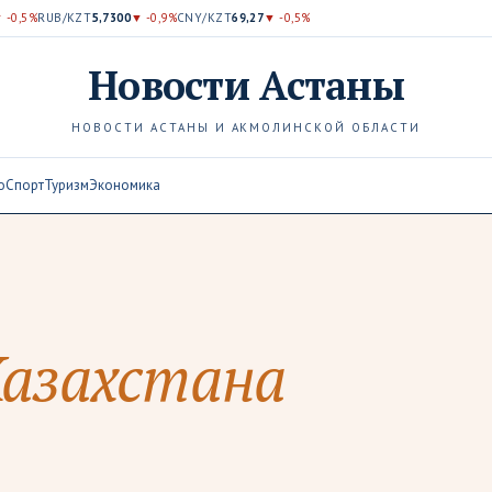
 -0,5%
RUB/KZT
5,7300
▼ -0,9%
CNY/KZT
69,27
▼ -0,5%
Новости
Астаны
НОВОСТИ АСТАНЫ И АКМОЛИНСКОЙ ОБЛАСТИ
о
Спорт
Туризм
Экономика
азахстана