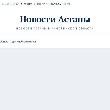
 +0,4%
RUB/KZT
5,7100
▼ -0,4%
CNY/KZT
69,65
▲ +0,6%
Новости
Астаны
НОВОСТИ АСТАНЫ И АКМОЛИНСКОЙ ОБЛАСТИ
о
Спорт
Туризм
Экономика