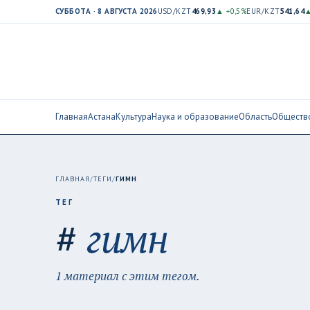
СУББОТА · 8 АВГУСТА 2026
USD/KZT
469,93
▲ +0,5%
EUR/KZT
541,64
▲
Главная
Астана
Культура
Наука и образование
Область
Обществ
ГЛАВНАЯ
/
ТЕГИ
/
ГИМН
ТЕГ
#
гимн
1 материал с этим тегом.