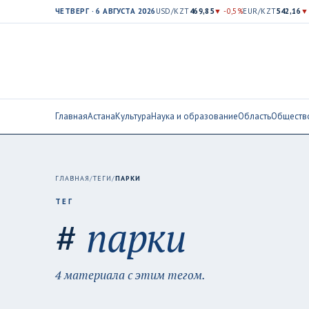
ЧЕТВЕРГ · 6 АВГУСТА 2026
USD/KZT
469,85
▼ -0,5%
EUR/KZT
542,16
▼
Главная
Астана
Культура
Наука и образование
Область
Обществ
ГЛАВНАЯ
/
ТЕГИ
/
ПАРКИ
ТЕГ
#
парки
4 материала с этим тегом.