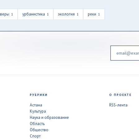
кверы
урбанистика
экология
реки
1
1
1
1
Email
РУБРИКИ
О ПРОЕКТЕ
Астана
RSS-лента
Культура
Наука и образование
Область
Общество
Спорт