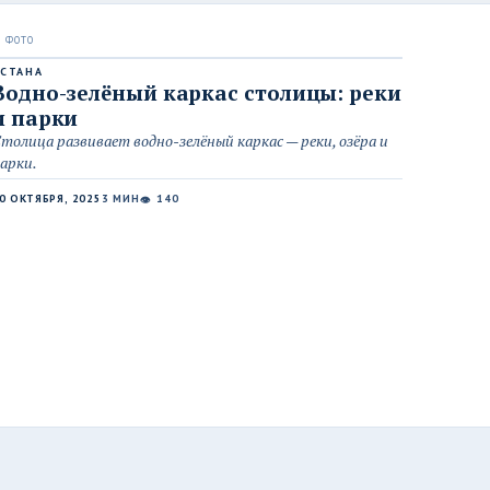
СТАНА
Водно-зелёный каркас столицы: реки
и парки
толица развивает водно-зелёный каркас — реки, озёра и
арки.
0 ОКТЯБРЯ, 2025
3 МИН
140
👁