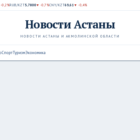
 -0,2%
RUB/KZT
5,7800
▼ -0,7%
CNY/KZT
69,61
▼ -0,4%
Новости
Астаны
НОВОСТИ АСТАНЫ И АКМОЛИНСКОЙ ОБЛАСТИ
о
Спорт
Туризм
Экономика