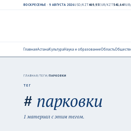
ВОСКРЕСЕНЬЕ · 9 АВГУСТА 2026
USD/KZT
469,93
EUR/KZT
541,64
RUB
Главная
Астана
Культура
Наука и образование
Область
Обществ
ГЛАВНАЯ
/
ТЕГИ
/
ПАРКОВКИ
ТЕГ
#
парковки
1 материал с этим тегом.