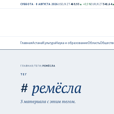
СУББОТА · 8 АВГУСТА 2026
USD/KZT
469,93
▲ +0,5%
EUR/KZT
541,64
▲
Главная
Астана
Культура
Наука и образование
Область
Обществ
ГЛАВНАЯ
/
ТЕГИ
/
РЕМЁСЛА
ТЕГ
#
ремёсла
3 материала с этим тегом.