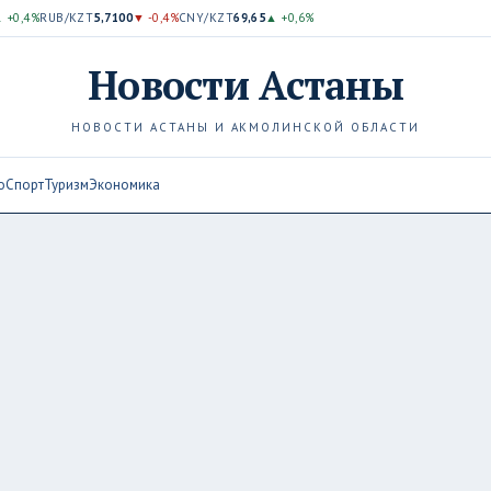
 +0,4%
RUB/KZT
5,7100
▼ -0,4%
CNY/KZT
69,65
▲ +0,6%
Новости
Астаны
НОВОСТИ АСТАНЫ И АКМОЛИНСКОЙ ОБЛАСТИ
о
Спорт
Туризм
Экономика