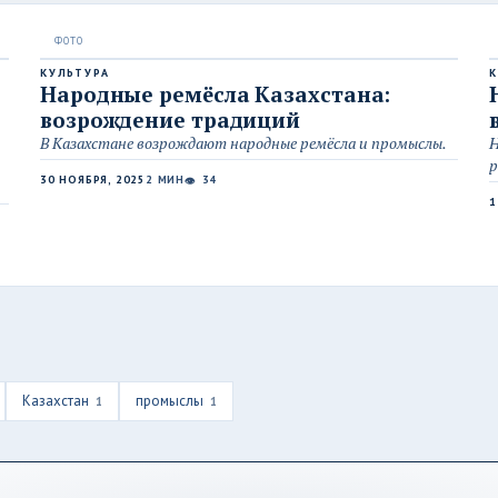
КУЛЬТУРА
К
Народные ремёсла Казахстана:
возрождение традиций
В Казахстане возрождают народные ремёсла и промыслы.
Н
р
30 НОЯБРЯ, 2025
2 МИН
34
👁
1
Казахстан
промыслы
1
1