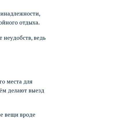
ринадлежности,
ойного отдыха.
 неудобств, ведь
го места для
нём делают выезд
ые вещи вроде