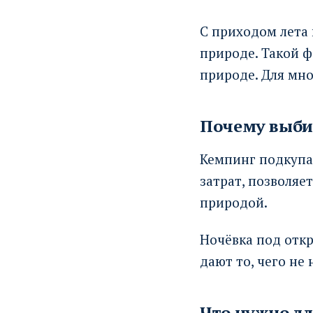
С приходом лета 
природе. Такой ф
природе. Для мно
Почему выби
Кемпинг подкупае
затрат, позволяе
природой.
Ночёвка под отк
дают то, чего не
Что нужно дл