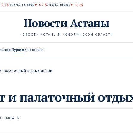
 -0,2%
RUB/KZT
5,7800
▼ -0,7%
CNY/KZT
69,61
▼ -0,4%
Новости
Астаны
НОВОСТИ АСТАНЫ И АКМОЛИНСКОЙ ОБЛАСТИ
о
Спорт
Туризм
Экономика
 И ПАЛАТОЧНЫЙ ОТДЫХ ЛЕТОМ
г и палаточный отды
6
2 МИН
39
👁