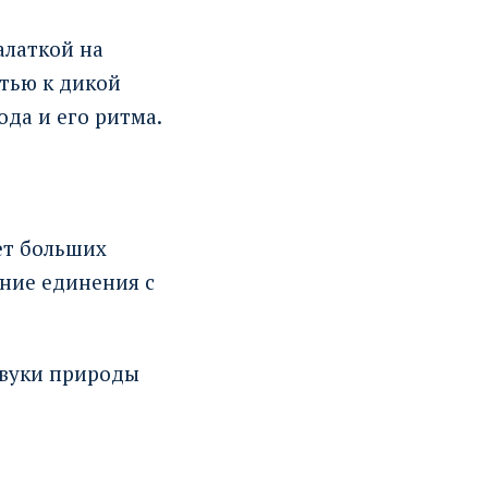
алаткой на
стью к дикой
ода и его ритма.
ет больших
ение единения с
звуки природы