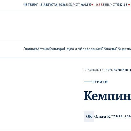
ЧЕТВЕРГ · 6 АВГУСТА 2026
USD/KZT
469,85
▼ -0,5%
EUR/KZT
542,16
▼
Главная
Астана
Культура
Наука и образование
Область
Обществ
ГЛАВНАЯ
/
ТУРИЗМ
/
КЕМПИНГ
ТУРИЗМ
Кемпин
Ольга К.
ОК
27 МАЯ, 202