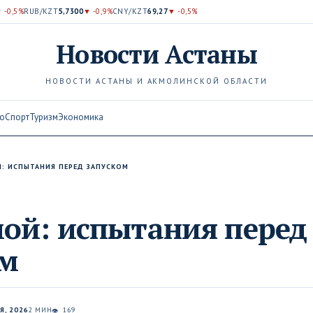
 -0,5%
RUB/KZT
5,7300
▼ -0,9%
CNY/KZT
69,27
▼ -0,5%
Новости
Астаны
НОВОСТИ АСТАНЫ И АКМОЛИНСКОЙ ОБЛАСТИ
о
Спорт
Туризм
Экономика
Й: ИСПЫТАНИЯ ПЕРЕД ЗАПУСКОМ
ой: испытания перед
ом
Я, 2026
2 МИН
169
👁