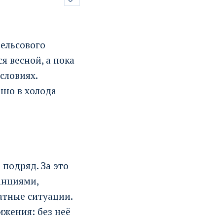
рельсового
я весной, а пока
словиях.
нно в холода
подряд. За это
анциями,
атные ситуации.
ижения: без неё