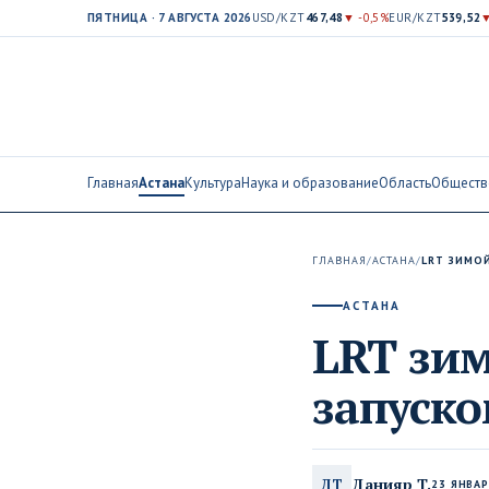
ПЯТНИЦА · 7 АВГУСТА 2026
USD/KZT
467,48
▼ -0,5%
EUR/KZT
539,52
▼
Главная
Астана
Культура
Наука и образование
Область
Обществ
ГЛАВНАЯ
/
АСТАНА
/
LRT ЗИМО
АСТАНА
LRT зим
запуск
Данияр Т.
ДТ
23 ЯНВАР