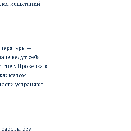
ремя испытаний
мпературы —
аче ведут себя
 снег. Проверка в
 климатом
ности устраняют
 работы без