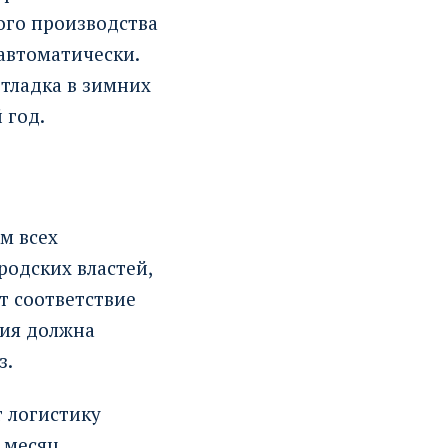
ого производства
 автоматически.
отладка в зимних
 год.
м всех
одских властей,
т соответствие
ния должна
з.
 логистику
 месяц