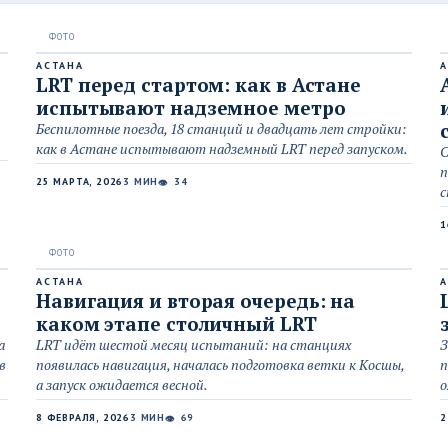
АСТАНА
А
LRT перед стартом: как в Астане
испытывают надземное метро
Беспилотные поезда, 18 станций и двадцать лет стройки:
как в Астане испытывают надземный LRT перед запуском.
С
п
25 МАРТА, 2026
3 МИН
34
👁
с
1
АСТАНА
А
Навигация и вторая очередь: на
каком этапе столичный LRT
а
LRT идёт шестой месяц испытаний: на станциях
З
в
появилась навигация, началась подготовка ветки к Косшы,
п
а запуск ожидается весной.
о
8 ФЕВРАЛЯ, 2026
3 МИН
69
2
👁