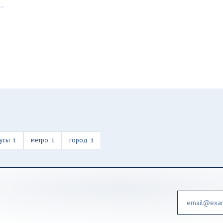
усы
метро
город
1
1
1
Email