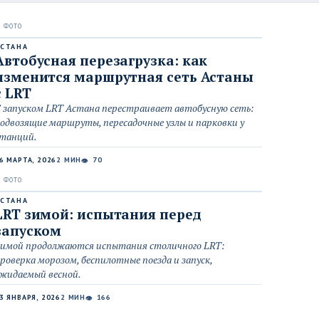
СТАНА
Автобусная перезагрузка: как
изменится маршрутная сеть Астаны
с LRT
 запуском LRT Астана перестраивает автобусную сеть:
одвозящие маршруты, пересадочные узлы и парковки у
танций.
6 МАРТА, 2026
2 МИН
70
👁
СТАНА
LRT зимой: испытания перед
запуском
имой продолжаются испытания столичного LRT:
роверка морозом, беспилотные поезда и запуск,
жидаемый весной.
3 ЯНВАРЯ, 2026
2 МИН
166
👁