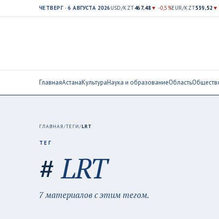
ЧЕТВЕРГ · 6 АВГУСТА 2026
USD/KZT
467,48
▼ -0,5%
EUR/KZT
539,52
▼ 
Главная
Астана
Культура
Наука и образование
Область
Обществ
ГЛАВНАЯ
/
ТЕГИ
/
LRT
ТЕГ
#
LRT
7 материалов с этим тегом.