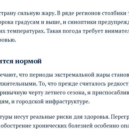
страну сильную жару. В ряде регионов столбики
орока градусам и выше, и синоптики предупреж
х температурах. Такая погода требует внимате
ровью.
ится нормой
ечают, что периоды экстремальной жары становя
лжительными. То, что прежде считалось редкост
ривычную черту летнего сезона, и приспосаблив
ям, и городской инфраструктуре.
уры несут реальные риски для здоровья. Перегр
обострение хронических болезней особенно опа