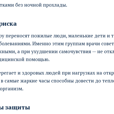
утками без ночной прохлады.
 риска
ру переносят пожилые люди, маленькие дети и те
болеваниями. Именно этим группам врачи сове
жными, а при ухудшении самочувствия — не отк
едицинской помощью.
регает и здоровых людей при нагрузках на отк
 в самые жаркие часы способны довести до тепл
организм.
ы защиты