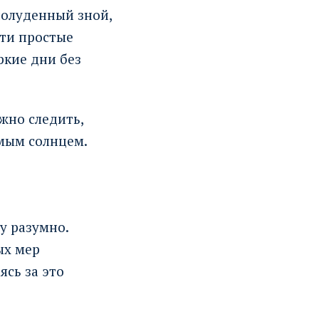
полуденный зной,
Эти простые
ркие дни без
жно следить,
ямым солнцем.
у разумно.
ых мер
сь за это