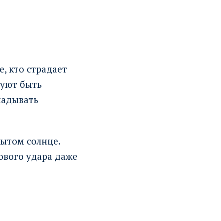
, кто страдает
туют быть
ладывать
рытом солнце.
ового удара даже