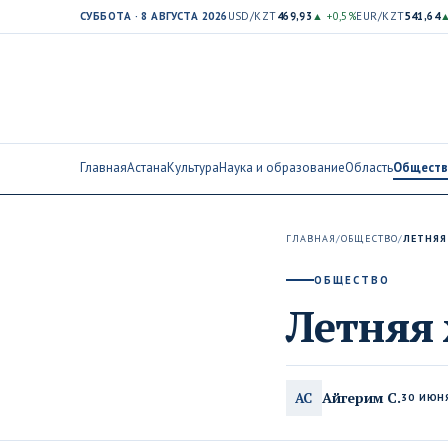
СУББОТА · 8 АВГУСТА 2026
USD/KZT
469,93
▲ +0,5%
EUR/KZT
541,64
▲
Главная
Астана
Культура
Наука и образование
Область
Общест
ГЛАВНАЯ
/
ОБЩЕСТВО
/
ЛЕТНЯЯ
ОБЩЕСТВО
Летняя 
Айгерим С.
АС
30 ИЮНЯ