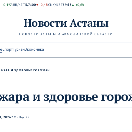
 +0,4%
RUB/KZT
5,7100
▼ -0,4%
CNY/KZT
69,65
▲ +0,6%
Новости
Астаны
НОВОСТИ АСТАНЫ И АКМОЛИНСКОЙ ОБЛАСТИ
во
Спорт
Туризм
Экономика
 ЖАРА И ЗДОРОВЬЕ ГОРОЖАН
жара и здоровье гор
, 2026
2 МИН
75
👁