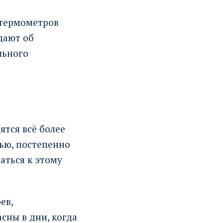
 термометров
дают об
льного
тся всё более
ью, постепенно
аться к этому
ев,
сны в дни, когда