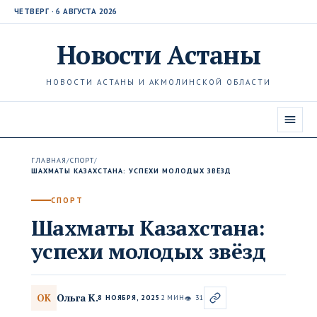
ЧЕТВЕРГ · 6 АВГУСТА 2026
Новости
Астаны
НОВОСТИ АСТАНЫ И АКМОЛИНСКОЙ ОБЛАСТИ
ГЛАВНАЯ
/
СПОРТ
/
ШАХМАТЫ КАЗАХСТАНА: УСПЕХИ МОЛОДЫХ ЗВЁЗД
СПОРТ
Шахматы Казахстана:
успехи молодых звёзд
Ольга К.
ОК
8 НОЯБРЯ, 2025
2 МИН
31
👁