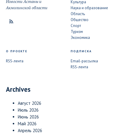
Новости Астаны и
Культура
Акмолинской области
Наука и образование
Область
Общество
Спорт
Туризм
Экономика
О ПРОЕКТЕ
ПОДПИСКА
RSS-лента
Email-рассылка
RSS-лента
Archives
Август 2026
Июль 2026
Июнь 2026
Май 2026
Апрель 2026