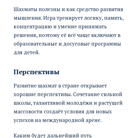
Шахматы полезны и как средство развития
мышления. Игра тренирует логику, память,
концентрацию и умение принимать
решения, поэтому её всё чаще включают в
образовательные и досуговые программы
для детей.
Перспективы
Развитие шахмат в стране открывает
хорошие перспективы. Сочетание сильной
школы, талантливой молодёжи и растущей
массовости создаёт условия для новых
успехов на международной арене.
Каким будет дальнейший путь