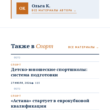
Ольга К.
ОК
ВСЕ МАТЕРИАЛЫ АВТОРА →
Также в
Спорт
ВСЕ МАТЕРИАЛЫ →
СПОРТ
Детско-юношеские спортшколы:
система подготовки
27 ИЮЛЯ, 2026
115
👁
СПОРТ
«Астана» стартует в еврокубковой
квалификации