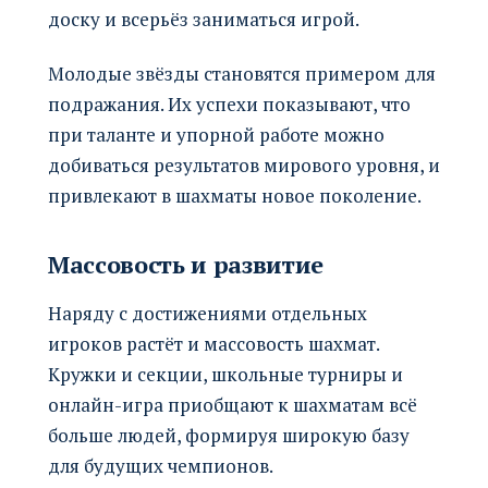
доску и всерьёз заниматься игрой.
Молодые звёзды становятся примером для
подражания. Их успехи показывают, что
при таланте и упорной работе можно
добиваться результатов мирового уровня, и
привлекают в шахматы новое поколение.
Массовость и развитие
Наряду с достижениями отдельных
игроков растёт и массовость шахмат.
Кружки и секции, школьные турниры и
онлайн-игра приобщают к шахматам всё
больше людей, формируя широкую базу
для будущих чемпионов.