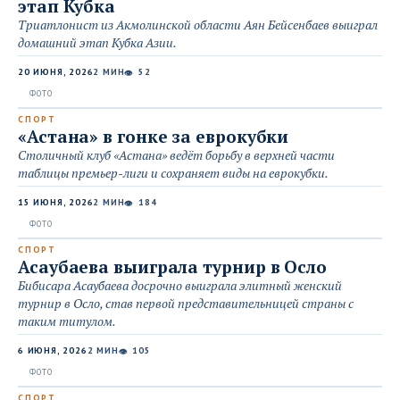
этап Кубка
Триатлонист из Акмолинской области Аян Бейсенбаев выиграл
домашний этап Кубка Азии.
20 ИЮНЯ, 2026
2 МИН
52
👁
СПОРТ
«Астана» в гонке за еврокубки
Столичный клуб «Астана» ведёт борьбу в верхней части
таблицы премьер-лиги и сохраняет виды на еврокубки.
15 ИЮНЯ, 2026
2 МИН
184
👁
СПОРТ
Асаубаева выиграла турнир в Осло
Бибисара Асаубаева досрочно выиграла элитный женский
турнир в Осло, став первой представительницей страны с
таким титулом.
6 ИЮНЯ, 2026
2 МИН
105
👁
СПОРТ