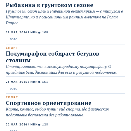
Рыбакина в грунтовом сезоне
Грунтовый сезон Елены Рыбакиной вышел ярким — с титулом в
Штутгарте, но и с сенсационным ранним вылетом на Ролан
Гаррос.
28 МАЯ, 2026
2 МИН
108
👁
СПОРТ
Полумарафон собирает бегунов
столицы
Столица готовится к международному полумарафону. О
празднике бега, дистанциях для всех и разумной подготовке.
25 МАЯ, 2026
2 МИН
163
👁
СПОРТ
Спортивное ориентирование
Карта, компас, выбор пути: вид спорта, где физическая
подготовка бесполезна без работы головы.
22 МАЯ, 2026
4 МИН
128
👁