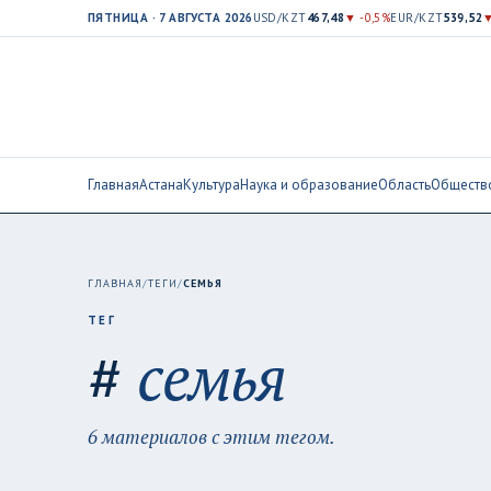
ПЯТНИЦА · 7 АВГУСТА 2026
USD/KZT
467,48
▼ -0,5%
EUR/KZT
539,52
▼
Главная
Астана
Культура
Наука и образование
Область
Обществ
ГЛАВНАЯ
/
ТЕГИ
/
СЕМЬЯ
ТЕГ
#
семья
6 материалов с этим тегом.