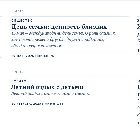
ОБЩЕСТВО
День семьи: ценность близких
15 мая — Международный день семьи. О роли близких,
важности времени друг для друга и традициях,
К
объединяющих поколения.
1
15 МАЯ, 2026
2 МИН
76
👁
ТУРИЗМ
Летний отдых с детьми
Летний отдых с детьми: идеи и советы.
С
20 АВГУСТА, 2025
2 МИН
138
👁
с
р
2