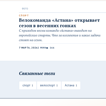
СПОРТ
Велокоманда «Астана» открывает
сезон в весенних гонках
С приходом весны команда «Астана» выходит на
европейские старты. Что за коллектив и какие задачи
стоят на сезон.
7 МАРТА, 2026
2 МИН
166
👁
Связанные теги
спорт
велоспорт
Астана
1
1
1