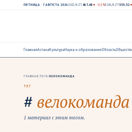
ПЯТНИЦА · 7 АВГУСТА 2026
USD/KZT
467,48
▼ -0,5%
EUR/KZT
539,52
▼
Главная
Астана
Культура
Наука и образование
Область
Обществ
ГЛАВНАЯ
/
ТЕГИ
/
ВЕЛОКОМАНДА
ТЕГ
#
велокоманда
1 материал с этим тегом.