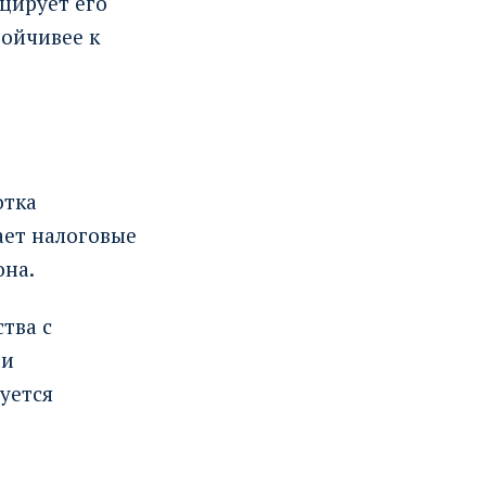
цирует его
тойчивее к
отка
ает налоговые
она.
тва с
 и
уется