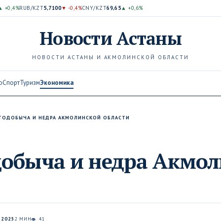
▲ +0,4%
RUB/KZT
5,7100
▼ -0,4%
CNY/KZT
69,65
▲ +0,6%
Новости
Астаны
НОВОСТИ АСТАНЫ И АКМОЛИНСКОЙ ОБЛАСТИ
о
Спорт
Туризм
Экономика
ТОДОБЫЧА И НЕДРА АКМОЛИНСКОЙ ОБЛАСТИ
добыча и недра Акмо
и
 2025
2 МИН
41
👁