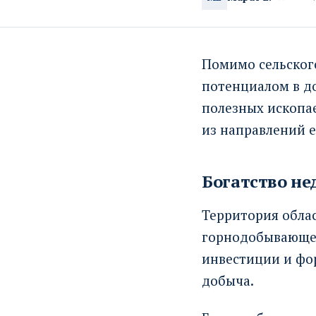
Помимо сельског
потенциалом в д
полезных ископа
из направлений 
Богатство не
Территория облас
горнодобывающей
инвестиции и фор
добыча.