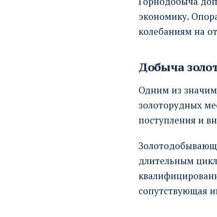
Горнодобыча доп
экономику. Опора
колебаниям на о
Добыча золо
Одним из значим
золоторудных ме
поступления и в
Золотодобывающи
длительным цикл
квалифицированн
сопутствующая и