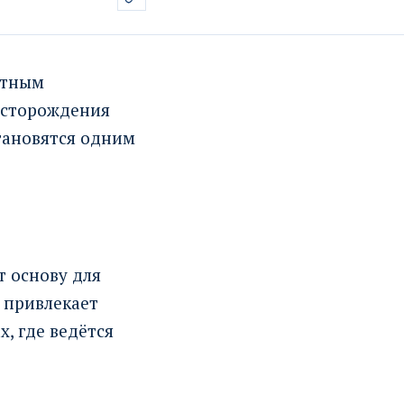
етным
есторождения
тановятся одним
т основу для
 привлекает
, где ведётся