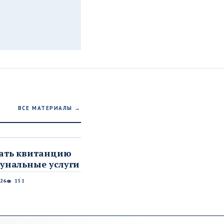
ВСЕ МАТЕРИАЛЫ →
А
тать квитанцию
унальные услуги
026
151
👁