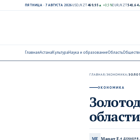
ПЯТНИЦА · 7 АВГУСТА 2026
USD/KZT
469,93
▲ +0,5%
EUR/KZT
541,64
Главная
Астана
Культура
Наука и образование
Область
Обществ
ГЛАВНАЯ
/
ЭКОНОМИКА
/
ЗОЛО
ЭКОНОМИКА
Золото
област
Марат Е.
МЕ
4 ДЕКАБРЯ,