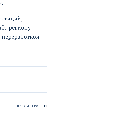
я.
естиций,
аёт региону
и переработкой
ПРОСМОТРОВ:
41