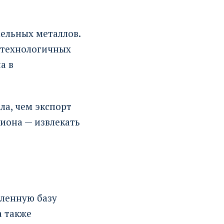
ельных металлов.
котехнологичных
а в
ла, чем экспорт
гиона — извлекать
ленную базу
а также