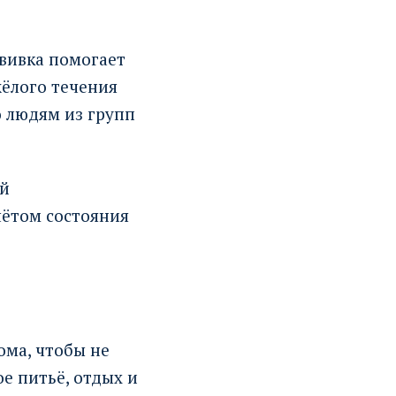
вивка помогает
жёлого течения
о людям из групп
ой
чётом состояния
ома, чтобы не
е питьё, отдых и