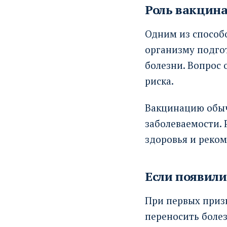
Роль вакцин
Одним из способ
организму подгот
болезни. Вопрос 
риска.
Вакцинацию обыч
заболеваемости. 
здоровья и реко
Если появил
При первых призн
переносить болез