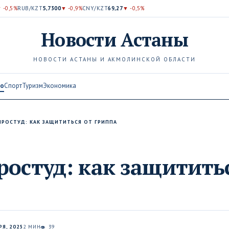
 -0,5%
RUB/KZT
5,7300
▼ -0,9%
CNY/KZT
69,27
▼ -0,5%
Новости
Астаны
НОВОСТИ АСТАНЫ И АКМОЛИНСКОЙ ОБЛАСТИ
во
Спорт
Туризм
Экономика
ПРОСТУД: КАК ЗАЩИТИТЬСЯ ОТ ГРИППА
ростуд: как защитить
РЯ, 2025
2 МИН
39
👁