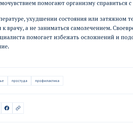
амочувствием помогают организму справиться с
пературе, ухудшении состояния или затяжном т
 к врачу, а не заниматься самолечением. Своев
ециалиста помогает избежать осложнений и под
ние.
ье
простуда
профилактика