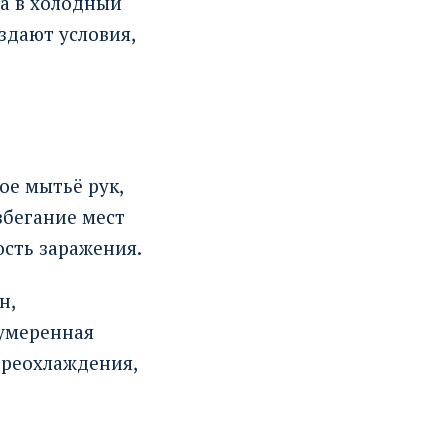
а в холодный
здают условия,
ое мытьё рук,
збегание мест
сть заражения.
н,
 умеренная
ереохлаждения,