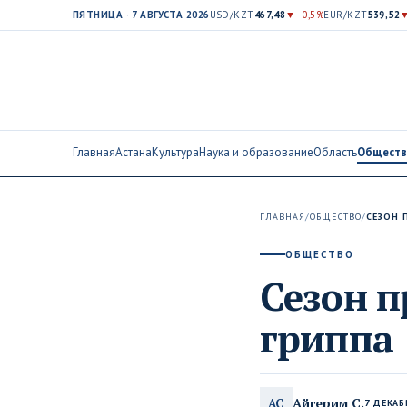
ПЯТНИЦА · 7 АВГУСТА 2026
USD/KZT
467,48
▼ -0,5%
EUR/KZT
539,52
▼
Главная
Астана
Культура
Наука и образование
Область
Общест
ГЛАВНАЯ
/
ОБЩЕСТВО
/
СЕЗОН 
ОБЩЕСТВО
Сезон п
гриппа
Айгерим С.
АС
7 ДЕКАБ