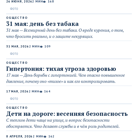
26 ИЮНЯ, 2026
2 МИН
168
👁
ОБЩЕСТВО
31 мая: день без табака
31 мая — Всемирный день без табака. О вреде курения, о том,
что бросить реально, и о защите некурящих.
31 МАЯ, 2026
2 МИН
109
👁
ОБЩЕСТВО
Гипертония: тихая угроза здоровью
17 мая — День борьбы с гипертонией. Чем опасно повышенное
давление, почему оно «тихое» и как его контролировать.
17 МАЯ, 2026
2 МИН
164
👁
ОБЩЕСТВО
Дети на дороге: весенняя безопасность
С теплом дети чаще на улице, и вопрос безопасности
обостряется. Что делают службы и в чём роль родителей.
8 АПРЕЛЯ, 2026
2 МИН
162
👁