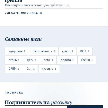
Как защититься в сезон простуд и гриппа.
7 ДЕКАБРЯ, 2025
2 МИН
42
👁
Связанные теги
здоровье
безопасность
грипп
ВОЗ
6
2
2
2
огонь
дети
лето
дорога
клещи
1
1
1
1
1
ОРВИ
быт
курение
1
1
1
ПОДПИСКА
Подпишитесь на
рассылку