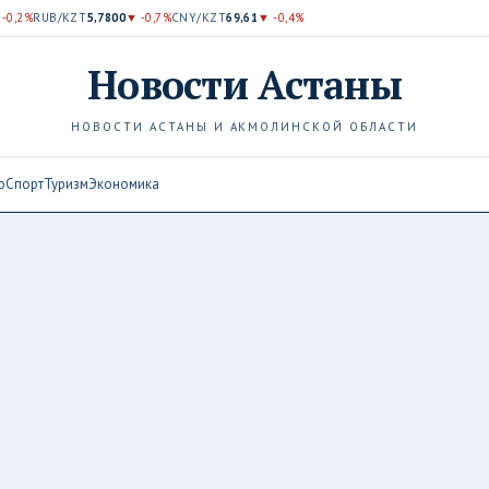
 -0,2%
RUB/KZT
5,7800
▼ -0,7%
CNY/KZT
69,61
▼ -0,4%
Новости
Астаны
НОВОСТИ АСТАНЫ И АКМОЛИНСКОЙ ОБЛАСТИ
о
Спорт
Туризм
Экономика