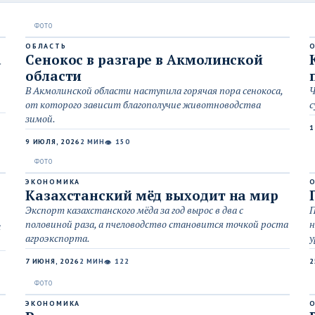
ОБЛАСТЬ
а
Сенокос в разгаре в Акмолинской
области
В Акмолинской области наступила горячая пора сенокоса,
Ч
от которого зависит благополучие животноводства
с
зимой.
1
9 ИЮЛЯ, 2026
2 МИН
150
👁
ЭКОНОМИКА
Казахстанский мёд выходит на мир
Экспорт казахстанского мёда за год вырос в два с
П
половиной раза, а пчеловодство становится точкой роста
н
ы
агроэкспорта.
у
7 ИЮНЯ, 2026
2 МИН
122
2
👁
ЭКОНОМИКА