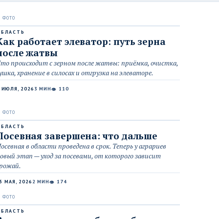
ОБЛАСТЬ
Как работает элеватор: путь зерна
после жатвы
то происходит с зерном после жатвы: приёмка, очистка,
ушка, хранение в силосах и отгрузка на элеваторе.
 ИЮЛЯ, 2026
3 МИН
110
👁
ОБЛАСТЬ
Посевная завершена: что дальше
осевная в области проведена в срок. Теперь у аграриев
овый этап — уход за посевами, от которого зависит
рожай.
5 МАЯ, 2026
2 МИН
174
👁
ОБЛАСТЬ