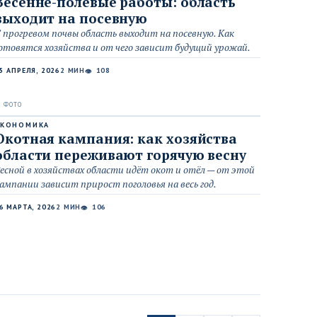
Весенне-полевые работы: область
выходит на посевную
 прогревом почвы область выходит на посевную. Как
отовятся хозяйства и от чего зависит будущий урожай.
5 АПРЕЛЯ, 2026
2 МИН
108
👁
ЭКОНОМИКА
Окотная кампания: как хозяйства
области переживают горячую весну
есной в хозяйствах области идёт окот и отёл — от этой
ампании зависит прирост поголовья на весь год.
6 МАРТА, 2026
2 МИН
106
👁