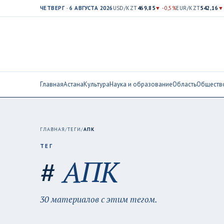
ЧЕТВЕРГ · 6 АВГУСТА 2026
USD/KZT
469,85
▼ -0,5%
EUR/KZT
542,16
▼
Главная
Астана
Культура
Наука и образование
Область
Обществ
ГЛАВНАЯ
/
ТЕГИ
/
АПК
ТЕГ
#
АПК
30 материалов с этим тегом.