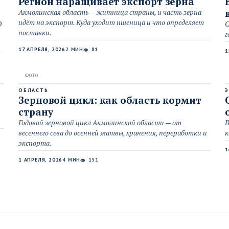
Регион наращивает экспорт зерна
Акмолинская область — житница страны, и часть зерна
идёт на экспорт. Куда уходит пшеница и что определяет
О
С
поставки.
г
17 АПРЕЛЯ, 2026
2 МИН
81
👁
1
ОБЛАСТЬ
Зерновой цикл: как область кормит
страну
Годовой зерновой цикл Акмолинской области — от
В
весеннего сева до осенней жатвы, хранения, переработки и
к
экспорта.
1
1 АПРЕЛЯ, 2026
4 МИН
151
👁