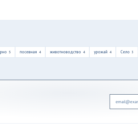
ерно
посевная
животноводство
урожай
Село
5
4
4
4
3
Email