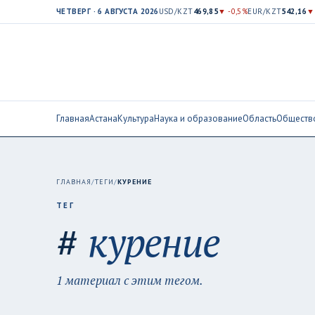
ЧЕТВЕРГ · 6 АВГУСТА 2026
USD/KZT
469,85
▼ -0,5%
EUR/KZT
542,16
▼
Главная
Астана
Культура
Наука и образование
Область
Обществ
ГЛАВНАЯ
/
ТЕГИ
/
КУРЕНИЕ
ТЕГ
#
курение
1 материал с этим тегом.