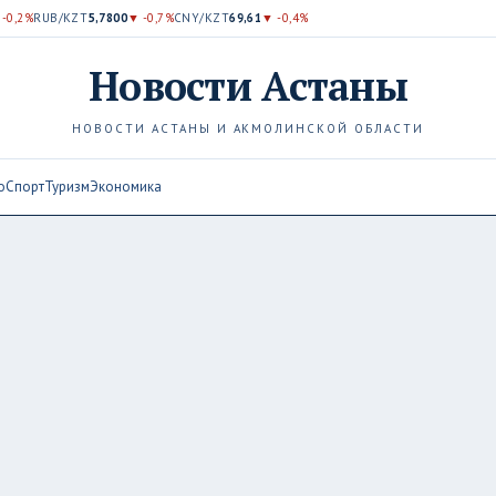
 -0,2%
RUB/KZT
5,7800
▼ -0,7%
CNY/KZT
69,61
▼ -0,4%
Новости
Астаны
НОВОСТИ АСТАНЫ И АКМОЛИНСКОЙ ОБЛАСТИ
о
Спорт
Туризм
Экономика